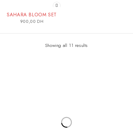
SAHARA BLOOM SET
900,00
DH
Showing all 11 results
USEFUL LINKS
Categories
Privacy Policy
Sets
About Us
T-shirts & Shorts
Contact Us
Chemise & Shorts
SUBSCRIBE NEWSLETTER